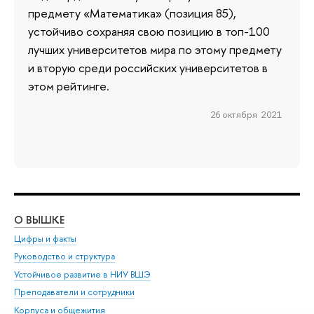
предмету «Математика» (позиция 85),
устойчиво сохраняя свою позицию в топ-100
лучших университетов мира по этому предмету
и вторую среди российских университетов в
этом рейтинге.
26 октября 2021
О ВЫШКЕ
ОБ
Цифры и факты
Ли
Руководство и структура
Дов
Устойчивое развитие в НИУ ВШЭ
Ол
Преподаватели и сотрудники
При
Корпуса и общежития
Вы