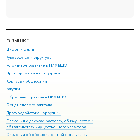
О ВЫШКЕ
ОБ
Цифры и факты
Ли
Руководство и структура
Дов
Устойчивое развитие в НИУ ВШЭ
Ол
Преподаватели и сотрудники
При
Корпуса и общежития
Вы
Закупки
При
Обращения граждан в НИУ ВШЭ
Ас
Фонд целевого капитала
До
Противодействие коррупции
Цен
Сведения о доходах, расходах, об имуществе и
Би
обязательствах имущественного характера
Об
Сведения об образовательной организации
Обр