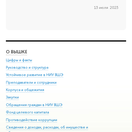
13 июля 2023
О ВЫШКЕ
ОБ
Цифры и факты
Ли
Руководство и структура
Дов
Устойчивое развитие в НИУ ВШЭ
Ол
Преподаватели и сотрудники
При
Корпуса и общежития
Вы
Закупки
При
Обращения граждан в НИУ ВШЭ
Ас
Фонд целевого капитала
До
Противодействие коррупции
Цен
Сведения о доходах, расходах, об имуществе и
Би