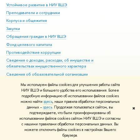
Устойчивое развитие в НИУ ВШЭ
Ол
Преподаватели и сотрудники
При
Корпуса и общежития
Вы
Закупки
При
Обращения граждан в НИУ ВШЭ
Ас
Фонд целевого капитала
До
Противодействие коррупции
Цен
Сведения о доходах, расходах, об имуществе и
Би
обязательствах имущественного характера
Об
Сведения об образовательной организации
Обр
Людям с ограниченными возможностями здоровья
Мы используем файлы cookies для улучшения работы сайта
Единая платежная страница
НИУ ВШЭ и большего удобства его использования. Более
подробную информацию об использовании файлов cookies
Работа в Вышке
можно найти
здесь
, наши правила обработки персональных
данных –
здесь
. Продолжая пользоваться сайтом, вы
✖
Редактору
подтверждаете, что были проинформированы об
© НИУ ВШЭ 1993–2026
Адреса и контакты
Условия использования
использовании файлов cookies сайтом НИУ ВШЭ и согласны
с нашими правилами обработки персональных данных. Вы
материалов
Политика конфиденциальности
Карта сайта
можете отключить файлы cookies в настройках Вашего
Шрифты HSE Sans и HSE Slab разработаны в
Школе дизайна НИУ ВШЭ
браузера.