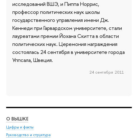
исследований ВШЭ, и Пиппа Норрис,
профессор политических наук школы
государственного управления имени Дж.
Кеннеди при Гарвардском университете, стали
лауреатами премии Йохана Скитта в области
политических наук. Церемония награждения
состоялась 24 сентября в университете города
Уппсала, Швеция.
24 сентября 2011
О ВЫШКЕ
ОБ
Цифры и факты
Ли
Руководство и структура
Дов