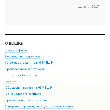
11 июля 2017
О ВЫШКЕ
ОБ
Цифры и факты
Ли
Руководство и структура
Дов
Устойчивое развитие в НИУ ВШЭ
Ол
Преподаватели и сотрудники
При
Корпуса и общежития
Вы
Закупки
При
Обращения граждан в НИУ ВШЭ
Ас
Фонд целевого капитала
До
Противодействие коррупции
Цен
Сведения о доходах, расходах, об имуществе и
Би