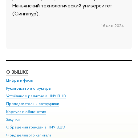
Наньянский технологический университет
(Сингапур).
16 мая 2024
О ВЫШКЕ
ОБ
Цифры и факты
Ли
Руководство и структура
Дов
Устойчивое развитие в НИУ ВШЭ
Ол
Преподаватели и сотрудники
При
Корпуса и общежития
Вы
Закупки
При
Обращения граждан в НИУ ВШЭ
Ас
Фонд целевого капитала
До