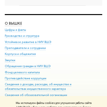
О ВЫШКЕ
ОБ
Цифры и факты
Ли
Руководство и структура
Дов
Устойчивое развитие в НИУ ВШЭ
Ол
Преподаватели и сотрудники
При
Корпуса и общежития
Вы
Закупки
При
Обращения граждан в НИУ ВШЭ
Ас
Фонд целевого капитала
До
Противодействие коррупции
Цен
Сведения о доходах, расходах, об имуществе и
Би
обязательствах имущественного характера
Об
Сведения об образовательной организации
Обр
Людям с ограниченными возможностями здоровья
Мы используем файлы cookies для улучшения работы сайта
Единая платежная страница