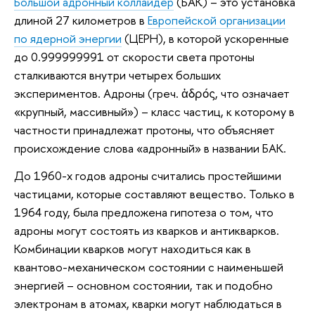
Большой адронный коллайдер
(БАК) – это установка
длиной 27 километров в
Европейской организации
по ядерной энергии
(ЦЕРН), в которой ускоренные
до 0.999999991 от скорости света протоны
сталкиваются внутри четырех больших
экспериментов. Адроны (греч. ἁδρός, что означает
«крупный, массивный») – класс частиц, к которому в
частности принадлежат протоны, что объясняет
происхождение слова «адронный» в названии БАК.
До 1960-х годов адроны считались простейшими
частицами, которые составляют вещество. Только в
1964 году, была предложена гипотеза о том, что
адроны могут состоять из кварков и антикварков.
Комбинации кварков могут находиться как в
квантово-механическом состоянии с наименьшей
энергией – основном состоянии, так и подобно
электронам в атомах, кварки могут наблюдаться в