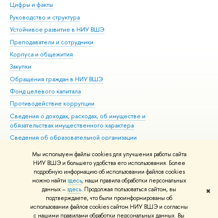
Цифры и факты
Ли
Руководство и структура
Дов
Устойчивое развитие в НИУ ВШЭ
Ол
Преподаватели и сотрудники
При
Корпуса и общежития
Вы
Закупки
При
Обращения граждан в НИУ ВШЭ
Ас
Фонд целевого капитала
До
Противодействие коррупции
Цен
Сведения о доходах, расходах, об имуществе и
Би
обязательствах имущественного характера
Об
Сведения об образовательной организации
Обр
Людям с ограниченными возможностями здоровья
Мы используем файлы cookies для улучшения работы сайта
Единая платежная страница
НИУ ВШЭ и большего удобства его использования. Более
подробную информацию об использовании файлов cookies
Работа в Вышке
можно найти
здесь
, наши правила обработки персональных
данных –
здесь
. Продолжая пользоваться сайтом, вы
✖
Редактору
подтверждаете, что были проинформированы об
© НИУ ВШЭ 1993–2026
Адреса и контакты
Условия использования
использовании файлов cookies сайтом НИУ ВШЭ и согласны
с нашими правилами обработки персональных данных. Вы
материалов
Политика конфиденциальности
Карта сайта