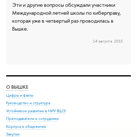
Эти и другие вопросы обсуждали участники
Международной летней школы по киберправу,
которая уже в четвертый раз проводилась в
Вышке.
14 августа 2015
О ВЫШКЕ
ОБ
Цифры и факты
Ли
Руководство и структура
Дов
Устойчивое развитие в НИУ ВШЭ
Ол
Преподаватели и сотрудники
При
Корпуса и общежития
Вы
Закупки
При