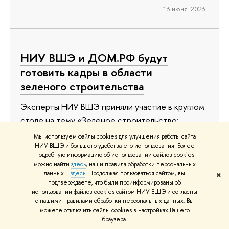
13 июня 2023
НИУ ВШЭ и ДОМ.РФ будут
готовить кадры в области
зеленого строительства
Эксперты НИУ ВШЭ приняли участие в круглом
столе на тему «Зеленое строительство:
актуальность, осведомленность,
Мы используем файлы cookies для улучшения работы сайта
финансирование», организованном ДОМ.РФ. В
НИУ ВШЭ и большего удобства его использования. Более
подробную информацию об использовании файлов cookies
рамках мероприятия была анонсирована 16-
можно найти
здесь
, наши правила обработки персональных
часовая образовательная программа «Зеленый
данных –
здесь
. Продолжая пользоваться сайтом, вы
✖
подтверждаете, что были проинформированы об
стандарт для многоквартирных жилых зданий.
использовании файлов cookies сайтом НИУ ВШЭ и согласны
Критерии и методология оценки», реализуемая
с нашими правилами обработки персональных данных. Вы
можете отключить файлы cookies в настройках Вашего
совместно факультетом городского и
браузера.
регионального развития (ФГРР) ВШЭ и