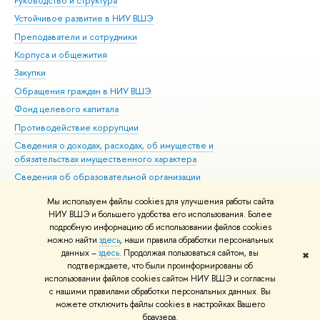
Руководство и структура
Дов
Устойчивое развитие в НИУ ВШЭ
Ол
Преподаватели и сотрудники
При
Корпуса и общежития
Вы
Закупки
При
Обращения граждан в НИУ ВШЭ
Ас
Фонд целевого капитала
До
Противодействие коррупции
Цен
Сведения о доходах, расходах, об имуществе и
Би
обязательствах имущественного характера
Об
Сведения об образовательной организации
Обр
Людям с ограниченными возможностями здоровья
Мы используем файлы cookies для улучшения работы сайта
Единая платежная страница
НИУ ВШЭ и большего удобства его использования. Более
подробную информацию об использовании файлов cookies
Работа в Вышке
можно найти
здесь
, наши правила обработки персональных
данных –
здесь
. Продолжая пользоваться сайтом, вы
✖
Редактору
подтверждаете, что были проинформированы об
© НИУ ВШЭ 1993–2026
Адреса и контакты
Условия использования
использовании файлов cookies сайтом НИУ ВШЭ и согласны
с нашими правилами обработки персональных данных. Вы
материалов
Политика конфиденциальности
Карта сайта
можете отключить файлы cookies в настройках Вашего
Шрифты HSE Sans и HSE Slab разработаны в
Школе дизайна НИУ ВШЭ
браузера.