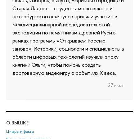
Псков, Изборск, Выбуты, Рюриково городище и
Старая Ладога — студенты московского и
петербургского кампусов приняли участие в
междисциплинарной исследовательской
экспедиции по памятникам Древней Руси в
рамках программы «Открываем Россию
заново». Историки, социологи и специалисты в
области цифровых технологий изучали эпоху
княгини Ольги, чтобы помочь создать
достоверную видеоигру о событиях X века.
27 июля
О ВЫШКЕ
ОБ
Цифры и факты
Ли