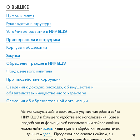
О ВЫШКЕ
ОБ
Цифры и факты
Ли
Руководство и структура
Дов
Устойчивое развитие в НИУ ВШЭ
Ол
Преподаватели и сотрудники
При
Корпуса и общежития
Вы
Закупки
При
Обращения граждан в НИУ ВШЭ
Ас
Фонд целевого капитала
До
Противодействие коррупции
Цен
Сведения о доходах, расходах, об имуществе и
Би
обязательствах имущественного характера
Об
Сведения об образовательной организации
Обр
Людям с ограниченными возможностями здоровья
Мы используем файлы cookies для улучшения работы сайта
Единая платежная страница
НИУ ВШЭ и большего удобства его использования. Более
подробную информацию об использовании файлов cookies
Работа в Вышке
можно найти
здесь
, наши правила обработки персональных
данных –
здесь
. Продолжая пользоваться сайтом, вы
✖
Редактору
подтверждаете, что были проинформированы об