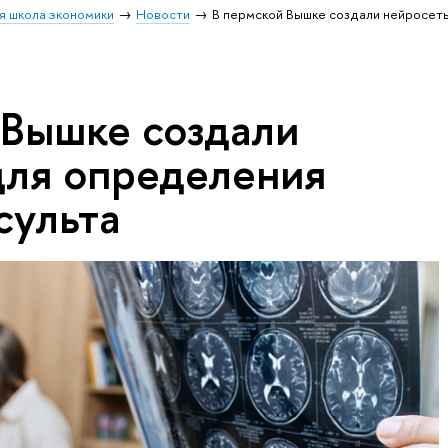
я школа экономики
Новости
В пермской Вышке создали нейросет
 Вышке создали
для определения
сульта