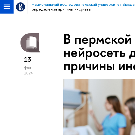
Национальный исследовательский университет Высша
определения причины инсульта
В пермской
нейросеть 
13
причины ин
фев
2024