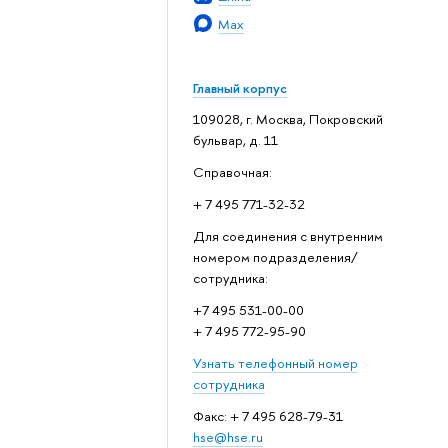
Max
Главный корпус
109028, г. Москва, Покровский
бульвар, д. 11
Справочная:
+ 7 495 771-32-32
Для соединения с внутренним
номером подразделения/
сотрудника:
+7 495 531-00-00
+ 7 495 772-95-90
Узнать телефонный номер
сотрудника
Факс: + 7 495 628-79-31
hse@hse.ru