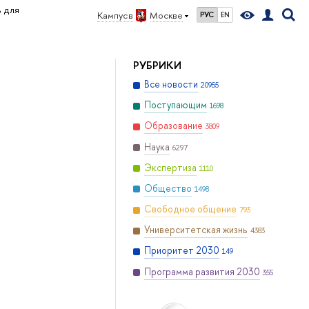
ь для
Кампус в
Москве
РУС
EN
РУБРИКИ
Все новости
20955
Поступающим
1698
Образование
3809
Наука
6297
Экспертиза
1110
Общество
1498
Свободное общение
793
Университетская жизнь
4383
Приоритет 2030
149
Программа развития 2030
355