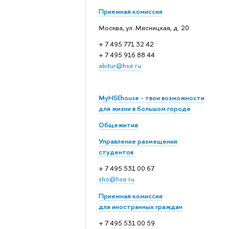
Приемная комиссия
Москва, ул. Мясницкая, д. 20
+ 7 495 771 32 42
+ 7 495 916 88 44
abitur@hse.ru
MyHSEhouse - твои возможности
для жизни в большом городе
Общежития
Управление размещения
студентов
+ 7 495 531 00 67
sho@hse.ru
Приемная комиссия
для иностранных граждан
+ 7 495 531 00 59