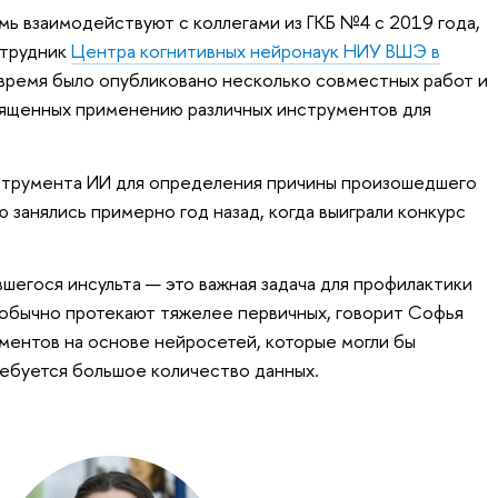
 взаимодействуют с коллегами из ГКБ №4 с 2019 года,
отрудник
Центра когнитивных нейронаук НИУ ВШЭ в
 время было опубликовано несколько совместных работ и
вященных применению различных инструментов для
струмента ИИ для определения причины произошедшего
 занялись примерно год назад, когда выиграли конкурс
егося инсульта — это важная задача для профилактики
 обычно протекают тяжелее первичных, говорит Софья
ументов на основе нейросетей, которые могли бы
ребуется большое количество данных.