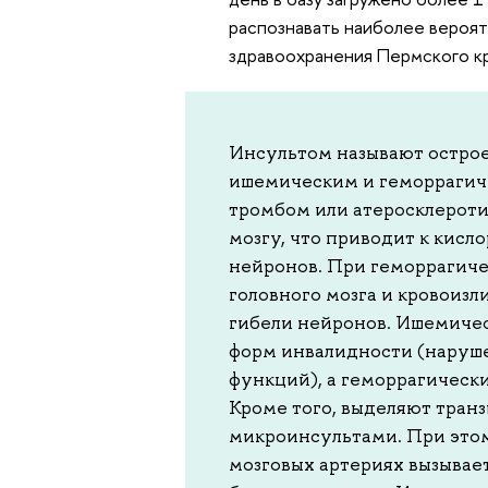
распознавать наиболее вероят
здравоохранения Пермского кр
Инсультом называют острое
ишемическим и геморрагиче
тромбом или атеросклероти
мозгу, что приводит к кис
нейронов. При геморрагиче
головного мозга и кровоизл
гибели нейронов. Ишемичес
форм инвалидности (наруше
функций), а геморрагическ
Кроме того, выделяют тран
микроинсультами. При этом
мозговых артериях вызывае