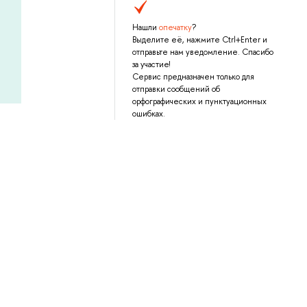
Нашли
опечатку
?
Выделите её, нажмите Ctrl+Enter и
отправьте нам уведомление. Спасибо
за участие!
Сервис предназначен только для
отправки сообщений об
орфографических и пунктуационных
ошибках.