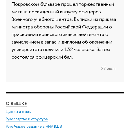
Покровском бульваре прошел торжественный
митинг, посвященный выпуску офицеров
Военного учебного центра. Выписки из приказа
министра обороны Российской Федерации о
присвоении воинского звания лейтенанта с
зачислением в запас и дипломы об окончании
университета получили 132 человека. Затем
состоялся офицерский бал.
27 июля
О ВЫШКЕ
ОБ
Цифры и факты
Ли
Руководство и структура
Дов
Устойчивое развитие в НИУ ВШЭ
Ол