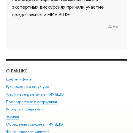
экспертных дискуссиях приняли участие
представители НИУ ВШЭ.
21 мая
О ВЫШКЕ
ОБ
Цифры и факты
Ли
Руководство и структура
Дов
Устойчивое развитие в НИУ ВШЭ
Ол
Преподаватели и сотрудники
При
Корпуса и общежития
Вы
Закупки
При
Обращения граждан в НИУ ВШЭ
Ас
Фонд целевого капитала
До