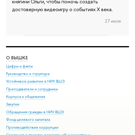
княгини Ольги, чтобы помочь создать
достоверную видеоигру о событиях X века.
27 июля
О ВЫШКЕ
ОБ
Цифры и факты
Ли
Руководство и структура
Дов
Устойчивое развитие в НИУ ВШЭ
Ол
Преподаватели и сотрудники
При
Корпуса и общежития
Вы
Закупки
При
Обращения граждан в НИУ ВШЭ
Ас
Фонд целевого капитала
До
Противодействие коррупции
Цен
Сведения о доходах, расходах, об имуществе и
Би