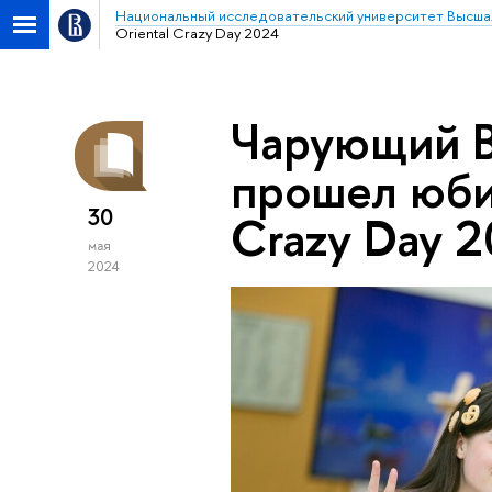
Национальный исследовательский университет Высша
Oriental Crazy Day 2024
Чарующий В
прошел юби
30
Crazy Day 
мая
2024