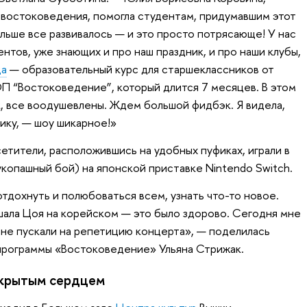
востоковедения, помогла студентам, придумавшим этот
альше все развивалось — и это просто потрясающе! У нас
тов, уже знающих и про наш праздник, и про наши клубы,
да
— образовательный курс для старшеклассников от
П “Востоковедение”, который длится 7 месяцев. В этом
к, все воодушевлены. Ждем большой фидбэк. Я видела,
нику, — шоу шикарное!»
етители, расположившись на удобных пуфиках, играли в
копашный бой) на японской приставке Nintendo Switch.
отдохнуть и полюбоваться всем, узнать что-то новое.
шала Цоя на корейском — это было здорово. Сегодня мне
не пускали на репетицию концерта», — поделилась
программы «Востоковедение» Ульяна Стрижак.
ткрытым сердцем