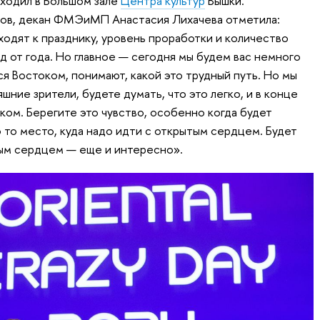
оходил в Большом зале
Центра культур
Вышки.
иков, декан ФМЭиМП Анастасия Лихачева отметила:
одят к празднику, уровень проработки и количество
д от года. Но главное — сегодня мы будем вас немного
ся Востоком, понимают, какой это трудный путь. Но мы
шние зрители, будете думать, что это легко, и в конце
ком. Берегите это чувство, особенно когда будет
 то место, куда надо идти с открытым сердцем. Будет
тым сердцем — еще и интересно».