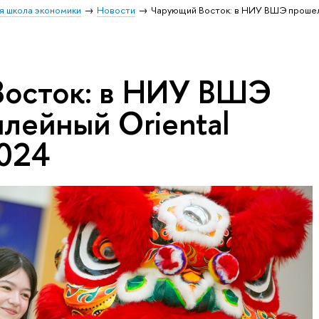
я школа экономики
Новости
Чарующий Восток: в НИУ ВШЭ проше
осток: в НИУ ВШЭ
лейный Oriental
2024