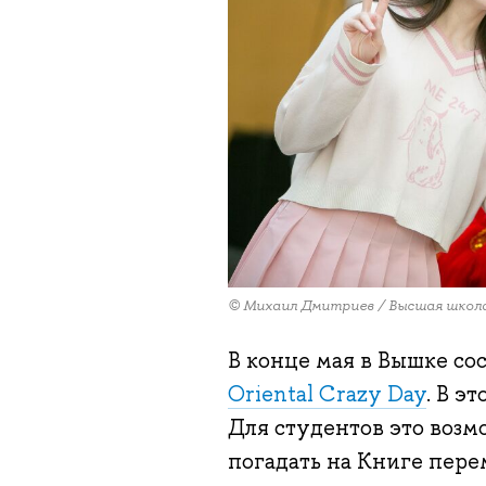
© Михаил Дмитриев / Высшая школ
В конце мая в Вышке со
Oriental Crazy Day
. В э
Для студентов это возмо
погадать на Книге пере