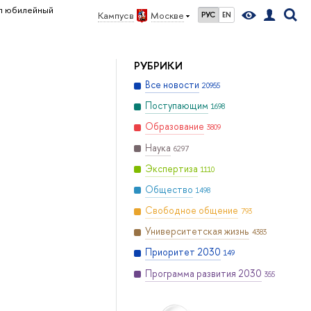
л юбилейный
Кампус в
Москве
РУС
EN
РУБРИКИ
Все новости
20955
Поступающим
1698
Образование
3809
Наука
6297
Экспертиза
1110
Общество
1498
Свободное общение
793
Университетская жизнь
4383
Приоритет 2030
149
Программа развития 2030
355