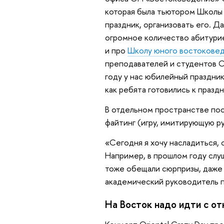
которая была тьютором Школы 
праздник, организовать его. Д
огромное количество абитуриен
и про
Школу юного востокове
преподавателей и студентов О
году у нас юбилейный праздни
как ребята готовились к празд
В отдельном пространстве пос
файтинг (игру, имитирующую ру
«Сегодня я хочу насладиться, 
Например, в прошлом году слу
тоже обещали сюрпризы, даже 
академический руководитель 
На Восток надо идти с о