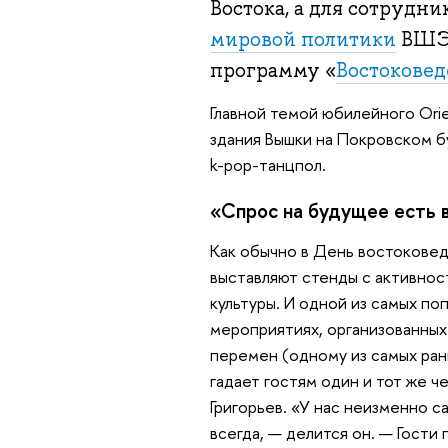
Востока, а для сотрудн
мировой политики
ВШЭ 
программу «
Востокове
Главной темой юбилейного Orie
здания Вышки на Покровском б
k-pop-танцпол.
«Спрос на будущее есть в
Как обычно в День востоковед
выставляют стенды с активнос
культуры. И одной из самых поп
мероприятиях, организованных
перемен (одному из самых ран
гадает гостям один и тот же 
Григорьев. «У нас неизменно с
всегда, — делится он. — Гост