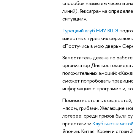
способов называем число и зн
линий). Гексаграмма определяе
ситуации».
Турецкий клуб НИУ ВШЭ
подгот
известных турецких сериалов и
«Постучись в мою дверь» Сер
Заместитель декана по работ
организатор Дня востоковеда 
положительных эмоций: «Кажды
сможет попробовать традицио
информацию о программе и, ко
Помимо восточных сладостей, 
мясом, грибами. Желающие мог
лотерее: среди призов были с
представили
Клуб вьетнамско
Японии, Китая, Кореи и стран 