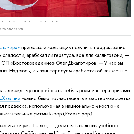
а экономики
альмира»
приглашали желающих получить предсказание
ь сладости, арабская литература, все для каллиграфии, —
а ОП «Востоковедение» Олег Джагопиров. — У нас вы
ане. Надеюсь, мы заинтересуем арабистикой как можно
агал каждому попробовать себя в роли мастера оригами,
 «Халлян»
можно было поучаствовать в мастер-классе по
ая подвеска, используемая в национальном костюме
зажигательные ритмы k-pop (Korean pop).
азвиваем уже 10 лет, — делится начальник учебного
ветлана Субботина. — Юлия Борисовна Коровина,