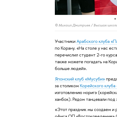
© Михаил Дмитриев / Высшая школ
Участники
Арабского клуба «П
по Корану. «На столе у нас ест
перечислил студент 2-го курс
также можете погадать на Кор
больше людей».
Японский клуб «Мусуби»
предл
за столиком
Корейского клуба
изготовлению норигэ (корейск
ханбок). Рядом танцевали под 
«Этот праздник мы создаем и р
офиса ОП «Востоковедение» С