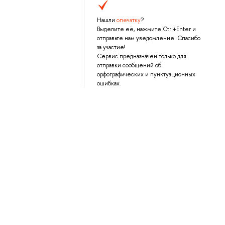
Нашли
опечатку
?
Выделите её, нажмите Ctrl+Enter и
отправьте нам уведомление. Спасибо
за участие!
Сервис предназначен только для
отправки сообщений об
орфографических и пунктуационных
ошибках.