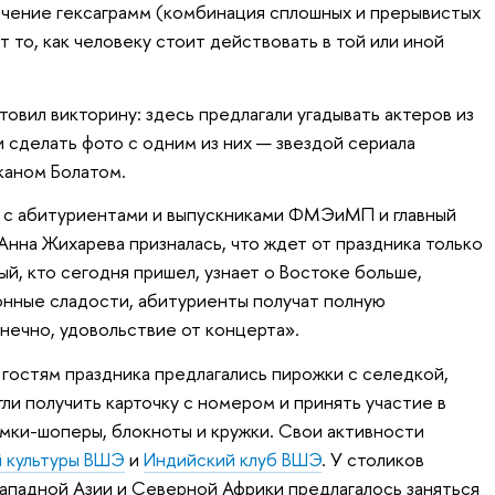
ачение гексаграмм (комбинация сплошных и прерывистых
т то, как человеку стоит действовать в той или иной
овил викторину: здесь предлагали угадывать актеров из
 сделать фото с одним из них — звездой сериала
каном Болатом.
е с абитуриентами и выпускниками ФМЭиМП и главный
Анна Жихарева призналась, что ждет от праздника только
й, кто сегодня пришел, узнает о Востоке больше,
нные сладости, абитуриенты получат полную
нечно, удовольствие от концерта».
гостям праздника предлагались пирожки с селедкой,
ли получить карточку с номером и принять участие в
умки-шоперы, блокноты и кружки. Свои активности
й культуры ВШЭ
и
Индийский клуб ВШЭ
. У столиков
Западной Азии и Северной Африки предлагалось заняться