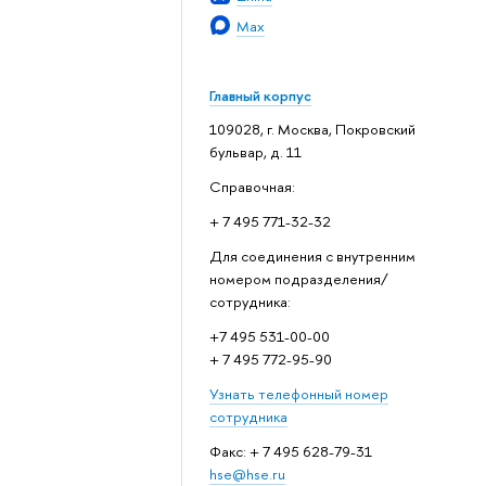
Max
Главный корпус
109028, г. Москва, Покровский
бульвар, д. 11
Справочная:
+ 7 495 771-32-32
Для соединения с внутренним
номером подразделения/
сотрудника:
+7 495 531-00-00
+ 7 495 772-95-90
Узнать телефонный номер
сотрудника
Факс: + 7 495 628-79-31
hse@hse.ru