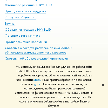
Устойчивое развитие в НИУ ВШЭ
Ол
Преподаватели и сотрудники
При
Корпуса и общежития
Вы
Закупки
При
Обращения граждан в НИУ ВШЭ
Ас
Фонд целевого капитала
До
Противодействие коррупции
Цен
Сведения о доходах, расходах, об имуществе и
Би
обязательствах имущественного характера
Об
Сведения об образовательной организации
Обр
Людям с ограниченными возможностями здоровья
Мы используем файлы cookies для улучшения работы сайта
Единая платежная страница
НИУ ВШЭ и большего удобства его использования. Более
подробную информацию об использовании файлов cookies
Работа в Вышке
можно найти
здесь
, наши правила обработки персональных
данных –
здесь
. Продолжая пользоваться сайтом, вы
✖
Редактору
подтверждаете, что были проинформированы об
© НИУ ВШЭ 1993–2026
Адреса и контакты
Условия использования
использовании файлов cookies сайтом НИУ ВШЭ и согласны
с нашими правилами обработки персональных данных. Вы
материалов
Политика конфиденциальности
Карта сайта
можете отключить файлы cookies в настройках Вашего
Шрифты HSE Sans и HSE Slab разработаны в
Школе дизайна НИУ ВШЭ
браузера.