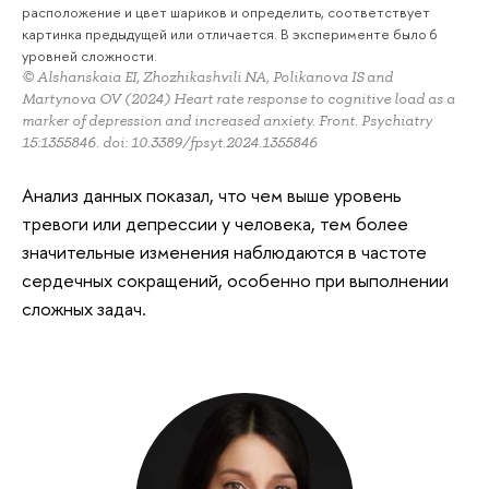
расположение и цвет шариков и определить, соответствует
картинка предыдущей или отличается. В эксперименте было 6
уровней сложности.
© Alshanskaia EI, Zhozhikashvili NA, Polikanova IS and
Martynova OV (2024) Heart rate response to cognitive load as a
marker of depression and increased anxiety. Front. Psychiatry
15:1355846. doi: 10.3389/fpsyt.2024.1355846
Анализ данных показал, что чем выше уровень
тревоги или депрессии у человека, тем более
значительные изменения наблюдаются в частоте
сердечных сокращений, особенно при выполнении
сложных задач.