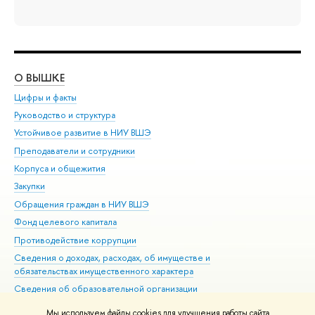
О ВЫШКЕ
ОБ
Цифры и факты
Ли
Руководство и структура
Дов
Устойчивое развитие в НИУ ВШЭ
Ол
Преподаватели и сотрудники
При
Корпуса и общежития
Вы
Закупки
При
Обращения граждан в НИУ ВШЭ
Ас
Фонд целевого капитала
До
Противодействие коррупции
Цен
Сведения о доходах, расходах, об имуществе и
Би
обязательствах имущественного характера
Об
Сведения об образовательной организации
Обр
Людям с ограниченными возможностями здоровья
Мы используем файлы cookies для улучшения работы сайта