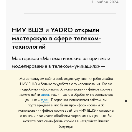
1 ноября 2024
НИУ ВШЭ и YADRO открыли
мастерскую в сфере телеком-
технологий
Мастерская «Математические алгоритмы и
моделирование в телекоммуникациях» —
совместный проект Московского института
Мы используем файлы cookies для улучшения работы сайта
электроники и математики им. А.Н. Тихонова
НИУ ВШЭ и большего удобства его использования. Более
НИУ ВШЭ и компании YADRO. В мастерской под
подробную информацию об использовании файлов cookies
можно найти
здесь
, наши правила обработки персональных
руководством преподавателей МИЭМ и
данных –
здесь
. Продолжая пользоваться сайтом, вы
✖
экспертов компании YADRO студенты Высшей
подтверждаете, что были проинформированы об
использовании файлов cookies сайтом НИУ ВШЭ и согласны
школы экономики, успешно прошедшие отбор,
с нашими правилами обработки персональных данных. Вы
будут искать решения актуальных задач по
можете отключить файлы cookies в настройках Вашего
внедрению мобильной связи 4-го и 5-го
браузера.