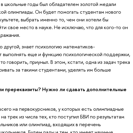
а в школьные годы был обладателем золотой медали
й олимпиады. Он будет помогать студентам нового
ультете, выбрать именно то, чем они хотели бы
йти свое место в науке. Не исключаю, что для кого-то он
дражания.
о другой, знает психологию математиков-
т выполнять еще и функцию психологической поддержки,
то говорить, приуныл. В этом, кстати, одна из задач трека
ивать за такими студентами, уделять им больше
 ли пререквизиты? Нужно ли сдавать дополнительные
его на первокурсников, у которых есть олимпиадные
на трек из числа тех, кто поступил БВИ по результатам
ьников или олимпиад, входящих в перечень
школьников. Будем рады и тем, кто имеет научные