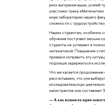
риск выгорания выше, усилий т
участники трека «Математики 
иную лабораторию нашего факу
сложности с трудоустройством
Нашим студентам, особенно са
обучения поступают весьма со
студенты не успевают в полн
математикой. Повышение стипе
призвано исправить эту ситуа
подольше задержаться в иссл
Что же касается продолжения о
рассчитываем, что они выберу
исследовательскую деятельнос
магистрантов она составляет 5
— А как возникла идея нового