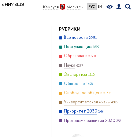
В НИУ ВШЭ
Кампус в
Москве
РУС
EN
РУБРИКИ
Все новости
20951
Поступающим
1697
Образование
3806
Наука
6297
Экспертиза
1110
Общество
1498
Свободное общение
793
Университетская жизнь
4383
Приоритет 2030
149
Программа развития 2030
355