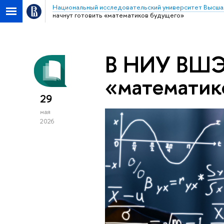
Национальный исследовательский университет Высша
начнут готовить «математиков будущего»
В НИУ ВШЭ 
«математик
29
мая
2026