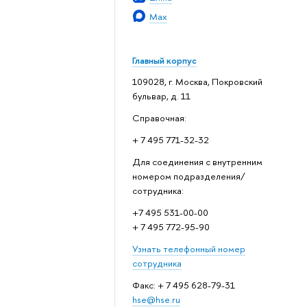
Max
Главный корпус
109028, г. Москва, Покровский
бульвар, д. 11
Справочная:
+ 7 495 771-32-32
Для соединения с внутренним
номером подразделения/
сотрудника:
+7 495 531-00-00
+ 7 495 772-95-90
Узнать телефонный номер
сотрудника
Факс: + 7 495 628-79-31
hse@hse.ru