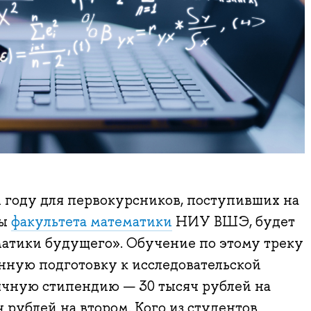
 году для первокурсников, поступивших на
мы
факультета математики
НИУ ВШЭ, будет
матики будущего». Обучение по этому треку
нную подготовку к исследовательской
ячную стипендию — 30 тысяч рублей на
 рублей на втором. Кого из студентов