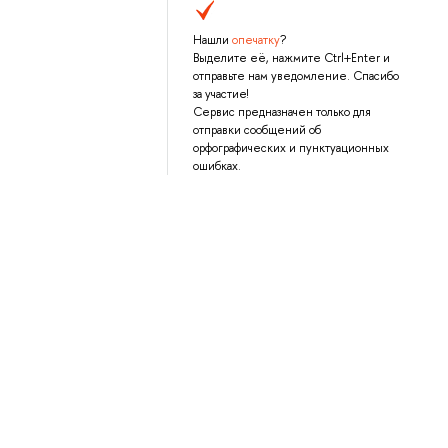
Нашли
опечатку
?
Выделите её, нажмите Ctrl+Enter и
отправьте нам уведомление. Спасибо
за участие!
Сервис предназначен только для
отправки сообщений об
орфографических и пунктуационных
ошибках.