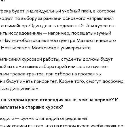
трека будет индивидуальный учебный план, в котором
модуля по выбору за рамками основного направления
й антимайнор. Один день в неделю на 2–3-м курсе он
ить исследованиям — например, посещать научный
, в Научно-образовательном центре Математического
 в Независимом Московском университете.
написания курсовой работы, студенты должны будут
ной из семи наших лабораторий или шести научно-
ении тревел-грантов, при отборе на программы
и будут иметь приоритет. Кроме того, смогут досрочно
овым дисциплинам.
 на втором курсе стипендия выше, чем на первом? И
выплаты на старших курсах?
оводили — суммы стипендий определены
мы исходили из того, что на втором курсе учеба сложнее,