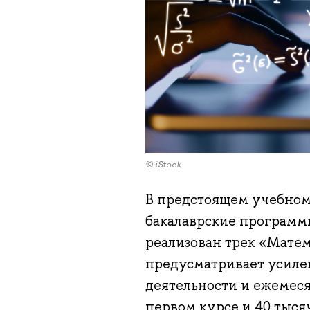
© iStock
В предстоящем учебном
бакалаврские програм
реализован трек «Мате
предусматривает усиле
деятельности и ежемес
первом курсе и 40 тысяч