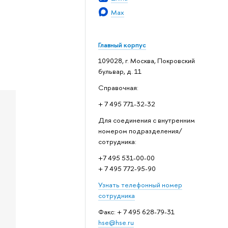
Max
Главный корпус
109028, г. Москва, Покровский
бульвар, д. 11
Справочная:
+ 7 495 771-32-32
Для соединения с внутренним
номером подразделения/
сотрудника:
+7 495 531-00-00
+ 7 495 772-95-90
Узнать телефонный номер
сотрудника
Факс: + 7 495 628-79-31
hse@hse.ru