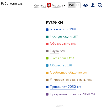
Работодатель
Кампус в
Москве
РУС
EN
РУБРИКИ
Все новости
20952
Поступающим
1697
Образование
3807
Наука
6297
Экспертиза
1110
Общество
1498
Свободное общение
793
Университетская жизнь
4383
Приоритет 2030
149
Программа развития 2030
355