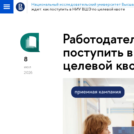
Национальный исследовательский университет Высша
ждет: как поступить в НИУ ВШЭ по целевой квоте
Работодател
поступить 
8
целевой кв
июл
2026