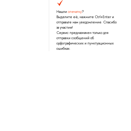
Нашли
опечатку
?
Выделите её, нажмите Ctrl+Enter и
отправьте нам уведомление. Спасибо
за участие!
Сервис предназначен только для
отправки сообщений об
орфографических и пунктуационных
ошибках.