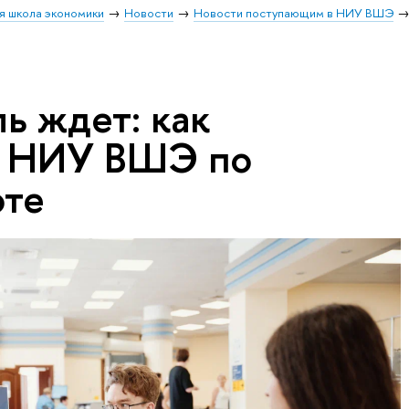
я школа экономики
Новости
Новости поступающим в НИУ ВШЭ
ь ждет: как
в НИУ ВШЭ по
оте