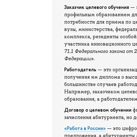
Заказчик целевого обучения
— э
профильным образованием для
потребности для приема по ц
вузы, министерства, федера
комплекса, резиденты особой
участника инновационного ц
71.1 Федерального закона от 
Федерации»
.
Работодатель
— это организац
получения им диплома о высш
большинстве случаев работода
Например, заказчиком целев
образования, а работодателе
Договор о целевом обучении
фи
зачисления абитуриента, но д
«Работа в России»
— это цифро
предложения, а абитуриенты 