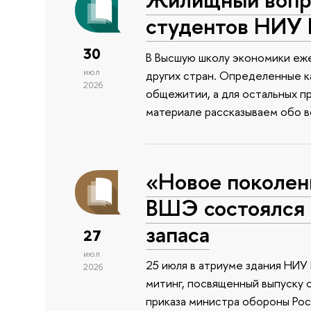
студентов НИУ
30
В Высшую школу экономики еже
июл
других стран. Определенные к
2026
общежитии, а для остальных п
материале рассказываем обо 
«Новое поколен
ВШЭ состоялся 
запаса
27
июл
25 июля в атриуме здания НИ
2026
митинг, посвященный выпуску 
приказа министра обороны Ро