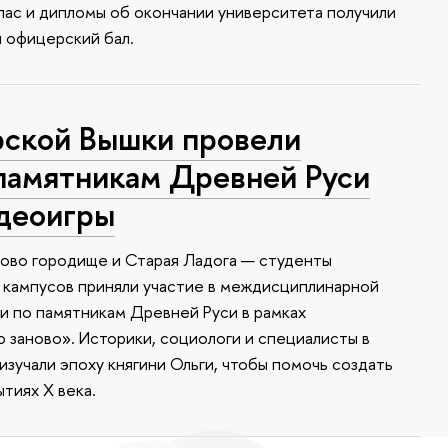
апас и дипломы об окончании университета получили
я офицерский бал.
ской Вышки провели
памятникам Древней Руси
идеоигры
ково городище и Старая Ладога — студенты
 кампусов приняли участие в междисциплинарной
 по памятникам Древней Руси в рамках
заново». Историки, социологи и специалисты в
зучали эпоху княгини Ольги, чтобы помочь создать
тиях X века.