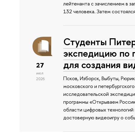
лейтенанта с зачислением в з
132 человека. Затем состоялс
Студенты Питер
экспедицию по 
для создания в
27
июл
Псков, Изборск, Выбуты, Рюри
2026
московского и петербургского
исследовательской экспедиции
программы «Открываем Россию 
области цифровых технологий и
достоверную видеоигру о собы