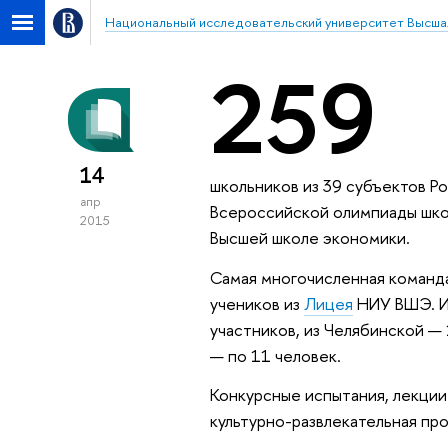
Национальный исследовательский университет Высша
259
14
школьников из 39 субъектов Р
апр
Всероссийской олимпиады школ
2015
Высшей школе экономики.
Самая многочисленная команда
учеников из
Лицея
НИУ ВШЭ. Из
участников, из Челябинской —
— по 11 человек.
Конкурсные испытания, лекции
культурно-развлекательная пр