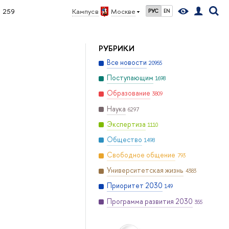
259
Кампус в
Москве
РУС
EN
РУБРИКИ
Все новости
20955
Поступающим
1698
Образование
3809
Наука
6297
Экспертиза
1110
Общество
1498
Свободное общение
793
Университетская жизнь
4383
Приоритет 2030
149
Программа развития 2030
355