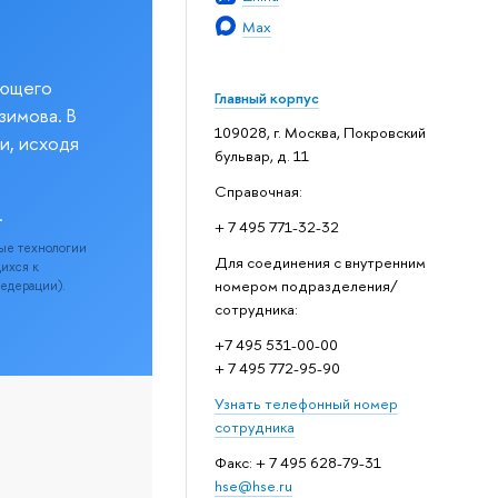
Max
еющего
Главный корпус
зимова. В
109028, г. Москва, Покровский
и, исходя
бульвар, д. 11
Справочная:
.
+ 7 495 771-32-32
ые технологии
Для соединения с внутренним
щихся к
номером подразделения/
Федерации).
сотрудника:
+7 495 531-00-00
+ 7 495 772-95-90
Узнать телефонный номер
сотрудника
Факс: + 7 495 628-79-31
hse@hse.ru