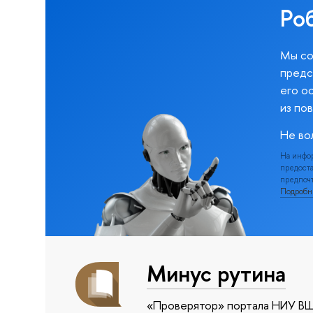
Ро
Мы со
предс
его о
из по
Не во
На инфо
предоста
предпочт
Подроб
Минус рутина
«Проверятор» портала НИУ ВШ