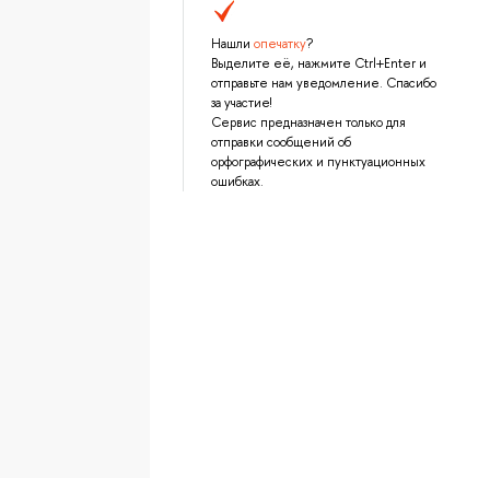
Нашли
опечатку
?
Выделите её, нажмите Ctrl+Enter и
отправьте нам уведомление. Спасибо
за участие!
Сервис предназначен только для
отправки сообщений об
орфографических и пунктуационных
ошибках.