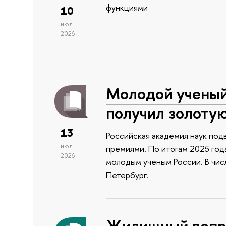
функциями
10
июл
2026
Молодой учены
получил золоту
13
Российская академия наук подв
июл
премиями. По итогам 2025 года
2026
молодым ученым России. В чи
Петербург.
Жилищный вопро