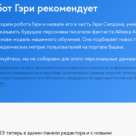
бот Гэри рекомендует
здали робота Гэри и назвали его в честь Гэри Селдона, ум
казывать будущее персонажа писателя-фантаста Айзека А
снове модель машинного обучения. Она подбирает новост
веденческих метрик пользователей на портале Вышки.
лнуйтесь: мы не собираем для этого персональные данные
рмационном ресурсе применяются рекомендательные технологии (информационн
вления информации на основе сбора, систематизации и анализа сведений, относя
ениям пользователей сети «Интернет», находящихся на территории Российской 
нее…
Э теперь в админ-панели редактора и с новыми