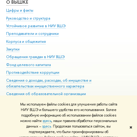
О ВЫШКЕ
ОБ
Цифры и факты
Ли
Руководство и структура
Дов
Устойчивое развитие в НИУ ВШЭ
Ол
Преподаватели и сотрудники
При
Корпуса и общежития
Вы
Закупки
При
Обращения граждан в НИУ ВШЭ
Ас
Фонд целевого капитала
До
Противодействие коррупции
Цен
Сведения о доходах, расходах, об имуществе и
Би
обязательствах имущественного характера
Об
Сведения об образовательной организации
Обр
Людям с ограниченными возможностями здоровья
Мы используем файлы cookies для улучшения работы сайта
Единая платежная страница
НИУ ВШЭ и большего удобства его использования. Более
подробную информацию об использовании файлов cookies
Работа в Вышке
можно найти
здесь
, наши правила обработки персональных
данных –
здесь
. Продолжая пользоваться сайтом, вы
✖
Редактору
подтверждаете, что были проинформированы об