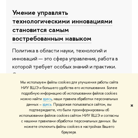
Умение управлять
технологическими инновациями
становится самым
востребованным навыком
Политика в области науки, технологий и
инноваций — это сфера управления, работа в
которой требует особых знаний и практики.
Специалистов для нее готовят на программе
«Управление в сфере науки, технологий и
Мы используем файлы cookies для улучшения работы сайта
НИУ ВШЭ и большего удобства его использования. Более
инноваций». 28 июня на программе состоялся
подробную информацию об использовании файлов cookies
первый выпуск. Церемонию вручения дипломов
можно найти
здесь
, наши правила обработки персональных
данных –
здесь
. Продолжая пользоваться сайтом, вы
предваряла лекция Рае Квон Чунга, советника
✖
подтверждаете, что были проинформированы об
генерального секретаря ООН по вопросам
использовании файлов cookies сайтом НИУ ВШЭ и согласны
с нашими правилами обработки персональных данных. Вы
изменения климата, члена
можете отключить файлы cookies в настройках Вашего
Межправительственной группы экспертов по
браузера.