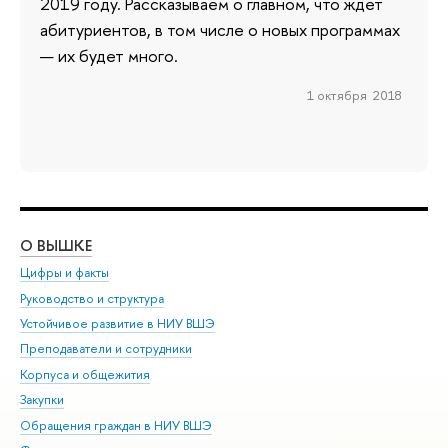
2019 году. Рассказываем о главном, что ждет
абитуриентов, в том числе о новых программах
— их будет много.
1 октября 2018
О ВЫШКЕ
ОБ
Цифры и факты
Ли
Руководство и структура
Дов
Устойчивое развитие в НИУ ВШЭ
Ол
Преподаватели и сотрудники
При
Корпуса и общежития
Вы
Закупки
При
Обращения граждан в НИУ ВШЭ
Ас