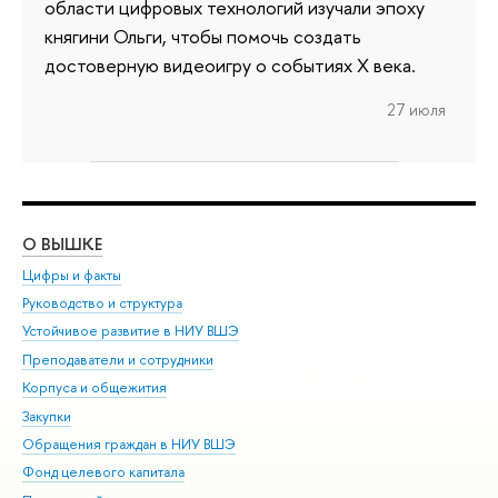
области цифровых технологий изучали эпоху
княгини Ольги, чтобы помочь создать
достоверную видеоигру о событиях X века.
27 июля
О ВЫШКЕ
ОБ
Цифры и факты
Ли
Руководство и структура
Дов
Устойчивое развитие в НИУ ВШЭ
Ол
Преподаватели и сотрудники
При
Корпуса и общежития
Вы
Закупки
При
Обращения граждан в НИУ ВШЭ
Ас
Фонд целевого капитала
До