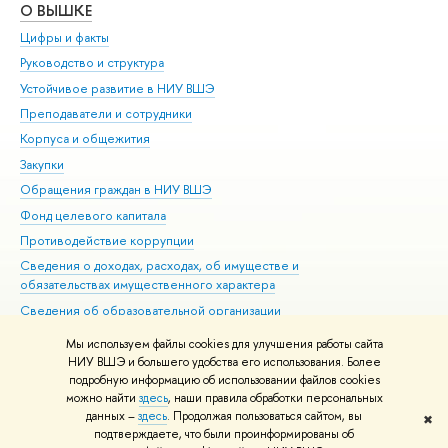
О ВЫШКЕ
ОБ
Цифры и факты
Ли
Руководство и структура
Дов
Устойчивое развитие в НИУ ВШЭ
Ол
Преподаватели и сотрудники
При
Корпуса и общежития
Вы
Закупки
При
Обращения граждан в НИУ ВШЭ
Ас
Фонд целевого капитала
До
Противодействие коррупции
Цен
Сведения о доходах, расходах, об имуществе и
Би
обязательствах имущественного характера
Об
Сведения об образовательной организации
Обр
Людям с ограниченными возможностями здоровья
Мы используем файлы cookies для улучшения работы сайта
Единая платежная страница
НИУ ВШЭ и большего удобства его использования. Более
подробную информацию об использовании файлов cookies
Работа в Вышке
можно найти
здесь
, наши правила обработки персональных
данных –
здесь
. Продолжая пользоваться сайтом, вы
✖
Редактору
подтверждаете, что были проинформированы об