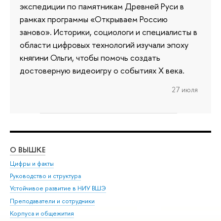
экспедиции по памятникам Древней Руси в
рамках программы «Открываем Россию
заново». Историки, социологи и специалисты в
области цифровых технологий изучали эпоху
княгини Ольги, чтобы помочь создать
достоверную видеоигру о событиях X века.
27 июля
О ВЫШКЕ
ОБ
Цифры и факты
Ли
Руководство и структура
Дов
Устойчивое развитие в НИУ ВШЭ
Ол
Преподаватели и сотрудники
При
Корпуса и общежития
Вы