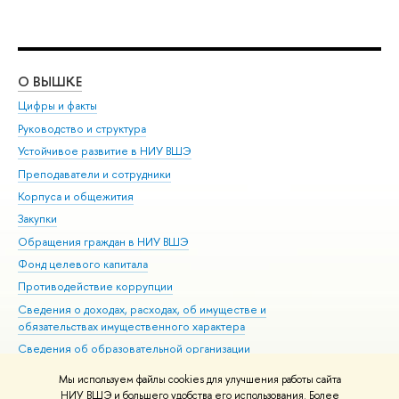
О ВЫШКЕ
ОБ
Цифры и факты
Ли
Руководство и структура
Дов
Устойчивое развитие в НИУ ВШЭ
Ол
Преподаватели и сотрудники
При
Корпуса и общежития
Вы
Закупки
При
Обращения граждан в НИУ ВШЭ
Ас
Фонд целевого капитала
До
Противодействие коррупции
Цен
Сведения о доходах, расходах, об имуществе и
Би
обязательствах имущественного характера
Об
Сведения об образовательной организации
Обр
Людям с ограниченными возможностями здоровья
Мы используем файлы cookies для улучшения работы сайта
Единая платежная страница
НИУ ВШЭ и большего удобства его использования. Более