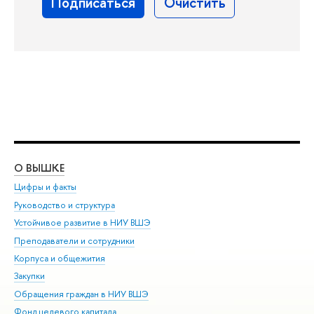
О ВЫШКЕ
ОБ
Цифры и факты
Ли
Руководство и структура
Дов
Устойчивое развитие в НИУ ВШЭ
Ол
Преподаватели и сотрудники
При
Корпуса и общежития
Вы
Закупки
При
Обращения граждан в НИУ ВШЭ
Ас
Фонд целевого капитала
До