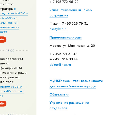
+ 7 495 772-95-90
уриентов
стратуры
с
Узнать телефонный номер
водством МИЭМ и
сотрудника
емическими
водителями
Факс: + 7 495 628-79-31
зовательных
hse@hse.ru
рамм
Приемная комиссия
айн
Москва, ул. Мясницкая, д. 20
18:00
+ 7 495 771 32 42
нар программы
+ 7 495 916 88 44
шения
abitur@hse.ru
ификации «LLM:
ание и интеграция
ллектуальных
MyHSEhouse - твои возможности
стентов»:
для жизни в большом городе
ираем своего
ого ИИ-агента в
Общежития
n»
Управление размещения
айн
студентов
18:00