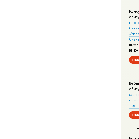
Конс
абит
прог
бака
«Упр
бизн
школ
ВШЭ
онл
Веби
абит
маги
прог
- ме
онл
Встр