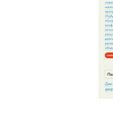
совм
маги
прог
ОЦА
«Гос
конф
отно
регу
деят
рели
объе
онл
По
Дни 
двер