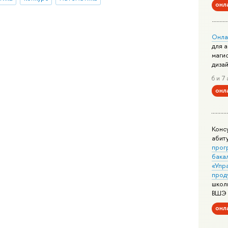
онл
Онла
для 
маги
диза
6 и 7 
онл
Конс
абит
прог
бака
«Упр
прод
школ
ВШЭ
онл