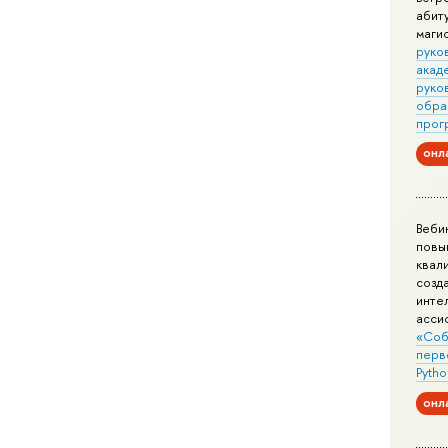
абит
маги
руко
акад
руко
обра
прог
онл
Веби
повы
квал
созд
инте
асси
«Соб
перв
Pytho
онл