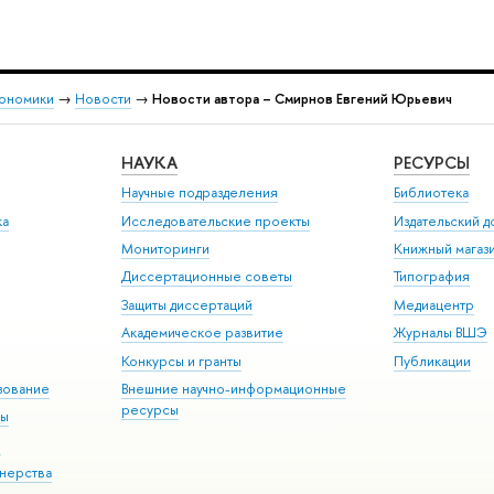
кономики
→
Новости
→
Новости автора – Смирнов Евгений Юрьевич
НАУКА
РЕСУРСЫ
Научные подразделения
Библиотека
ка
Исследовательские проекты
Издательский 
Мониторинги
Книжный магаз
Диссертационные советы
Типография
Защиты диссертаций
Медиацентр
Академическое развитие
Журналы ВШЭ
Конкурсы и гранты
Публикации
зование
Внешние научно-информационные
ресурсы
ры
Э
нерства