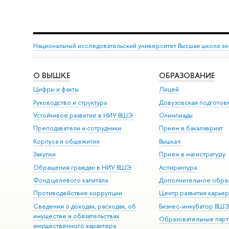
Национальный исследовательский университет Высшая школа э
О ВЫШКЕ
ОБРАЗОВАНИЕ
Цифры и факты
Лицей
Руководство и структура
Довузовская подготов
Устойчивое развитие в НИУ ВШЭ
Олимпиады
Преподаватели и сотрудники
Прием в бакалавриат
Корпуса и общежития
Вышка+
Закупки
Прием в магистратуру
Обращения граждан в НИУ ВШЭ
Аспирантура
Фонд целевого капитала
Дополнительное обра
Противодействие коррупции
Центр развития карье
Сведения о доходах, расходах, об
Бизнес-инкубатор ВШ
имуществе и обязательствах
Образовательные парт
имущественного характера