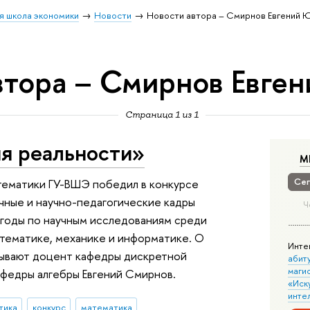
я школа экономики
Новости
Новости автора – Смирнов Евгений 
втора – Смирнов Евге
Страница 1 из 1
ия реальности»
М
Сег
тематики ГУ-ВШЭ победил в конкурсе
ные и научно-педагогические кадры
Ч
годы по научным исследованиям среди
атематике, механике и информатике. О
Инте
азывают доцент кафедры дискретной
абит
маги
афедры алгебры Евгений Смирнов.
«Иск
инте
тика
конкурс
математика