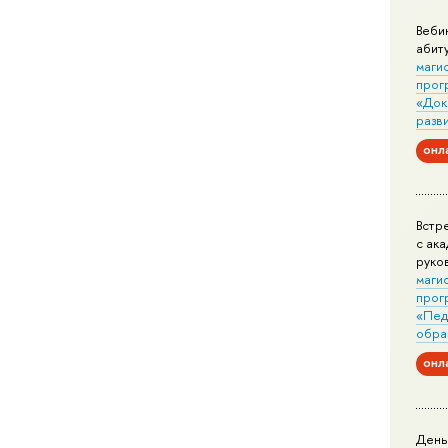
Веби
абит
маги
прог
«Док
разв
онл
Встр
с ак
руко
маги
прог
«Пед
обра
онл
День