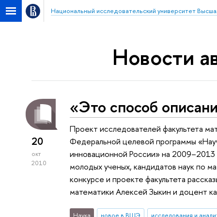
Национальный исследовательский университет Высша
Новости а
«Это способ описан
Проект исследователей факультета ма
20
Федеральной целевой программы «Науч
инновационной России» на 2009–2013 
окт
2010
молодых ученых, кандидатов наук по м
конкурсе и проекте факультета расск
математики Алексей Зыкин и доцент к
Наука
новое в ВШЭ
исследования и анали