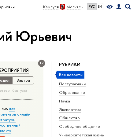
Юрьевич
Кампус в
Москве
РУС
EN
ний Юрьевич
12
РУБРИКИ
ЕРОПРИЯТИЯ
Все новости
одня
Завтра
Поступающим
етверг, 6 августа
Образование
Наука
нсив
для
Экспертиза
уриентов онлайн-
Общество
стратуры
усственный
Свободное общение
ллект»
Университетская жизнь