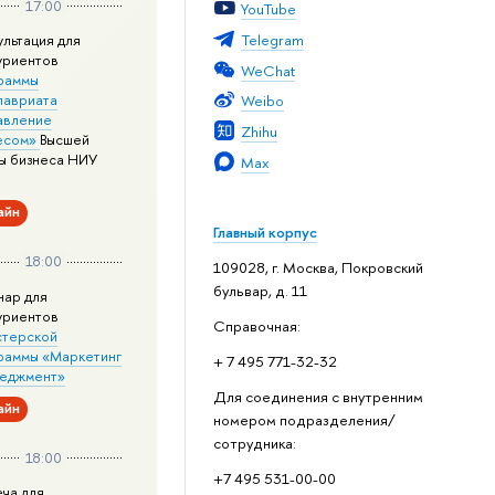
17:00
YouTube
Telegram
ультация для
уриентов
WeChat
раммы
лавриата
Weibo
авление
Zhihu
есом»
Высшей
ы бизнеса НИУ
Max
айн
Главный корпус
18:00
109028, г. Москва, Покровский
бульвар, д. 11
нар для
уриентов
Справочная:
стерской
раммы «Маркетинг
+ 7 495 771-32-32
неджмент»
Для соединения с внутренним
айн
номером подразделения/
сотрудника:
18:00
+7 495 531-00-00
еча для