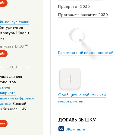
айн
Приоритет 2030
Программа развития 2030
йн консультации
абитуриентов
стратуры Школы
йна
августа в 14:00
Расширенный поиск новостей
айн
17:00
ультация для
уриентов
раммы
лавриата
Сообщить о событии или
авление цифровым
мероприятии
уктом»
Высшей
ы бизнеса НИУ
ДОБАВЬ ВЫШКУ
айн
ВКонтакте