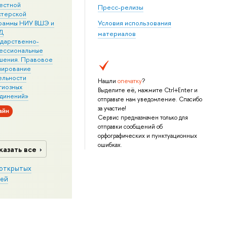
естной
Пресс-релизы
стерской
раммы НИУ ВШЭ и
Условия использования
Д
материалов
ударственно-
ессиональные
шения. Правовое
лирование
ельности
Нашли
опечатку
?
гиозных
Выделите её, нажмите Ctrl+Enter и
динений»
отправьте нам уведомление. Спасибо
за участие!
айн
Сервис предназначен только для
отправки сообщений об
орфографических и пунктуационных
ошибках.
казать все
открытых
ей