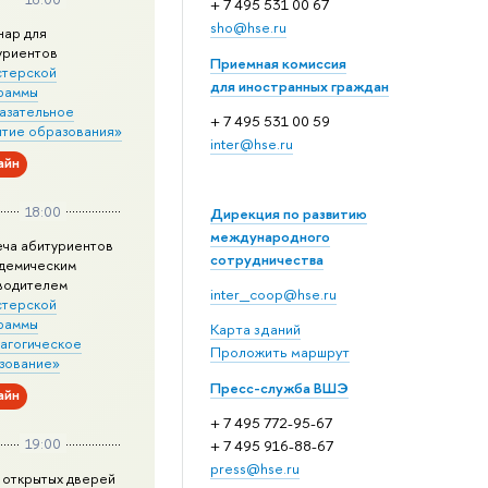
+ 7 495 531 00 67
sho@hse.ru
нар для
уриентов
Приемная комиссия
стерской
для иностранных граждан
раммы
азательное
+ 7 495 531 00 59
итие образования»
inter@hse.ru
айн
18:00
Дирекция по развитию
международного
еча абитуриентов
сотрудничества
адемическим
водителем
inter_coop@hse.ru
стерской
раммы
Карта зданий
агогическое
Проложить маршрут
зование»
Пресс-служба ВШЭ
айн
+ 7 495 772-95-67
19:00
+ 7 495 916-88-67
press@hse.ru
 открытых дверей