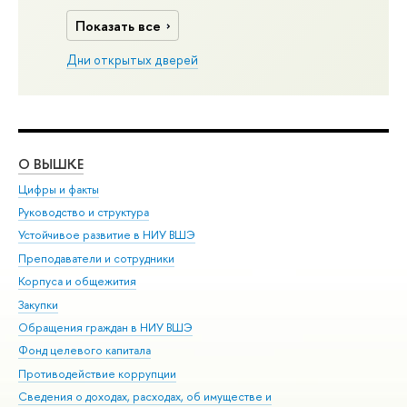
Показать все
Дни открытых дверей
О ВЫШКЕ
ОБ
Цифры и факты
Ли
Руководство и структура
Дов
Устойчивое развитие в НИУ ВШЭ
Ол
Преподаватели и сотрудники
При
Корпуса и общежития
Вы
Закупки
При
Обращения граждан в НИУ ВШЭ
Ас
Фонд целевого капитала
До
Противодействие коррупции
Цен
Сведения о доходах, расходах, об имуществе и
Би