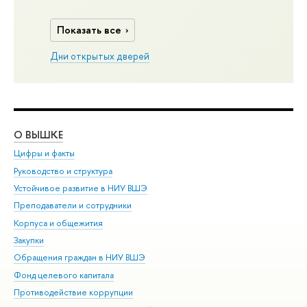
Показать все
Дни открытых дверей
О ВЫШКЕ
ОБ
Цифры и факты
Ли
Руководство и структура
Дов
Устойчивое развитие в НИУ ВШЭ
Ол
Преподаватели и сотрудники
При
Корпуса и общежития
Вы
Закупки
При
Обращения граждан в НИУ ВШЭ
Ас
Фонд целевого капитала
До
Противодействие коррупции
Цен