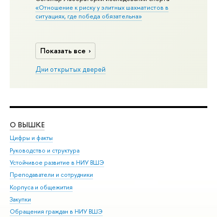
«Отношение к риску у элитных шахматистов в
ситуациях, где победа обязательна»
Показать все
Дни открытых дверей
О ВЫШКЕ
ОБ
Цифры и факты
Ли
Руководство и структура
Дов
Устойчивое развитие в НИУ ВШЭ
Ол
Преподаватели и сотрудники
При
Корпуса и общежития
Вы
Закупки
При
Обращения граждан в НИУ ВШЭ
Ас