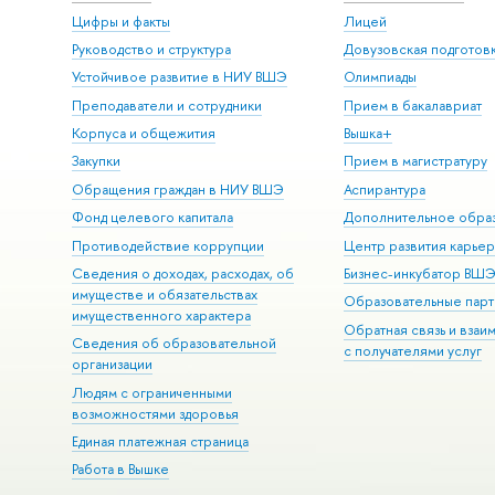
Цифры и факты
Лицей
Руководство и структура
Довузовская подготов
Устойчивое развитие в НИУ ВШЭ
Олимпиады
Преподаватели и сотрудники
Прием в бакалавриат
Корпуса и общежития
Вышка+
Закупки
Прием в магистратуру
Обращения граждан в НИУ ВШЭ
Аспирантура
Фонд целевого капитала
Дополнительное обра
Противодействие коррупции
Центр развития карье
Сведения о доходах, расходах, об
Бизнес-инкубатор ВШ
имуществе и обязательствах
Образовательные парт
имущественного характера
Обратная связь и взаи
Сведения об образовательной
с получателями услуг
организации
Людям с ограниченными
возможностями здоровья
Единая платежная страница
Работа в Вышке