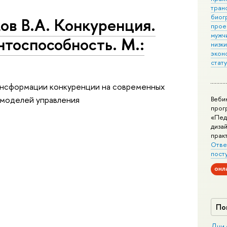
тран
биог
ков В.А. Конкуренция.
прое
мужчи
тоспособность. М.:
низк
экон
стат
ансформации конкуренции на современных
 моделей управления
Веби
прог
«Пед
дизай
прак
Отве
пост
онл
По
Дни 