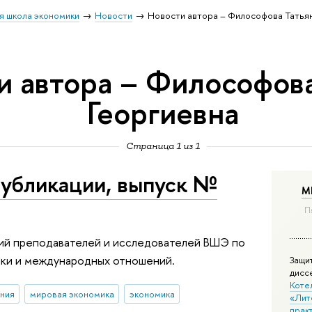
я школа экономики
Новости
Новости автора – Философова Татьян
и автора – Философова
Георгиевна
Страница 1 из 1
убликации, выпуск №
М
П
ий преподавателей и исследователей ВШЭ по
ки и международных отношений.
Защи
дисс
Коте
ния
мировая экономика
экономика
«Лит
практ