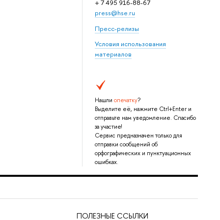
+ 7 495 916-88-67
press@hse.ru
Пресс-релизы
Условия использования
материалов
Нашли
опечатку
?
Выделите её, нажмите Ctrl+Enter и
отправьте нам уведомление. Спасибо
за участие!
Сервис предназначен только для
отправки сообщений об
орфографических и пунктуационных
ошибках.
ПОЛЕЗНЫЕ ССЫЛКИ