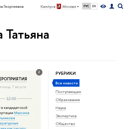
а Георгиевна
Кампус в
Москве
РУС
EN
 Татьяна
2
РУБРИКИ
ЕРОПРИЯТИЯ
Все новости
ятница, 7 августа
Поступающим
12:00
Образование
та кандидатской
Наука
ертации
Максима
Экспертиза
льникова
ературные
Общество
ики как ресурс