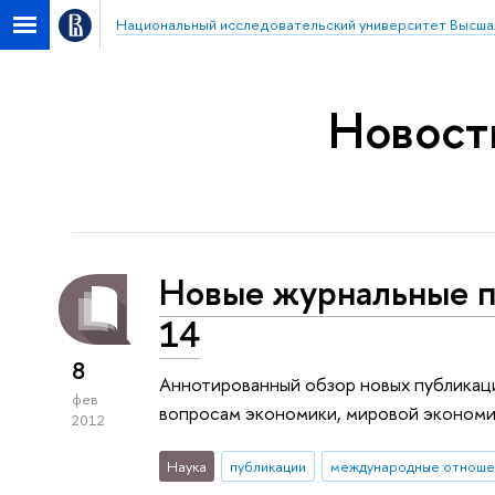
Национальный исследовательский университет Высша
Новост
Новые журнальные п
14
8
Аннотированный обзор новых публикац
фев
вопросам экономики, мировой экономи
2012
Наука
публикации
международные отноше