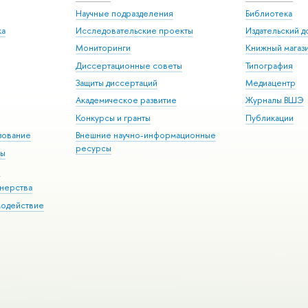
Научные подразделения
Библиотека
ка
Исследовательские проекты
Издательский 
Мониторинги
Книжный магаз
Диссертационные советы
Типография
Защиты диссертаций
Медиацентр
Академическое развитие
Журналы ВШЭ
Конкурсы и гранты
Публикации
зование
Внешние научно-информационные
ресурсы
ры
Э
нерства
модействие