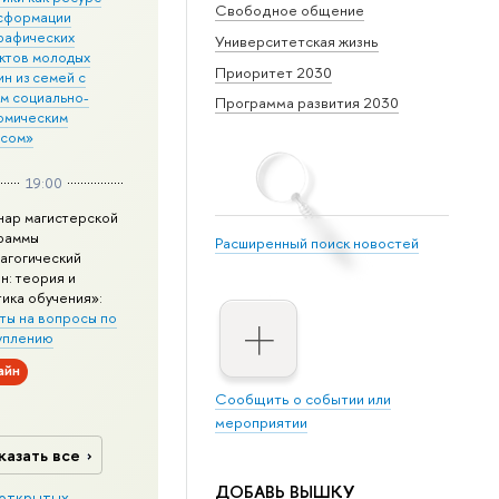
Свободное общение
сформации
рафических
Университетская жизнь
ктов молодых
Приоритет 2030
н из семей с
им социально-
Программа развития 2030
омическим
усом»
19:00
нар магистерской
раммы
Расширенный поиск новостей
агогический
н: теория и
тика обучения»:
ты на вопросы по
уплению
айн
Сообщить о событии или
мероприятии
казать все
ДОБАВЬ ВЫШКУ
открытых