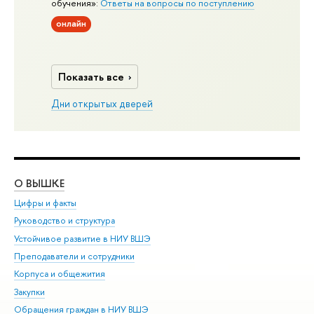
обучения»:
Ответы на вопросы по поступлению
онлайн
Показать все
Дни открытых дверей
О ВЫШКЕ
ОБ
Цифры и факты
Ли
Руководство и структура
Дов
Устойчивое развитие в НИУ ВШЭ
Ол
Преподаватели и сотрудники
При
Корпуса и общежития
Вы
Закупки
При
Обращения граждан в НИУ ВШЭ
Ас