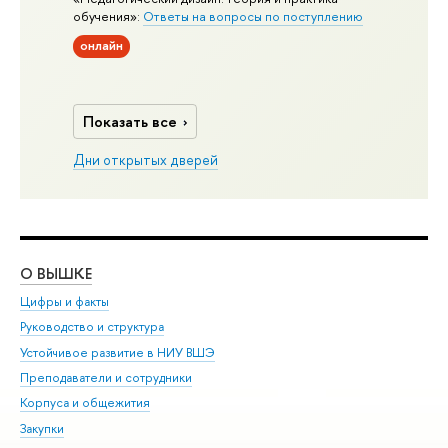
обучения»:
Ответы на вопросы по поступлению
онлайн
Показать все
Дни открытых дверей
О ВЫШКЕ
ОБ
Цифры и факты
Ли
Руководство и структура
Дов
Устойчивое развитие в НИУ ВШЭ
Ол
Преподаватели и сотрудники
При
Корпуса и общежития
Вы
Закупки
При