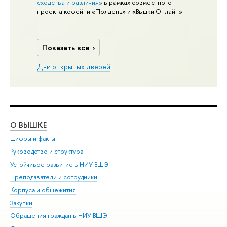
сходства и различия»
в рамках совместного
проекта кофейни «Полдень» и «Вышки Онлайн»
Показать все
Дни открытых дверей
О ВЫШКЕ
ОБ
Цифры и факты
Ли
Руководство и структура
Дов
Устойчивое развитие в НИУ ВШЭ
Ол
Преподаватели и сотрудники
При
Корпуса и общежития
Вы
Закупки
При
Обращения граждан в НИУ ВШЭ
Ас