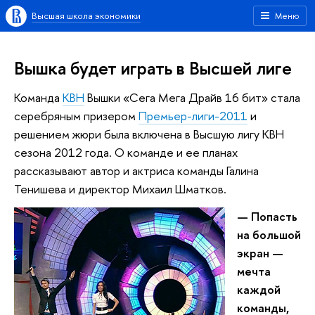
Высшая школа экономики
Меню
Вышка будет играть в Высшей лиге
Команда
КВН
Вышки «Сега Мега Драйв 16 бит» стала
серебряным призером
Премьер-лиги-2011
и
решением жюри была включена в Высшую лигу КВН
сезона 2012 года. О команде и ее планах
рассказывают автор и актриса команды Галина
Тенишева и директор Михаил Шматков.
— Попасть
на большой
экран —
мечта
каждой
команды,