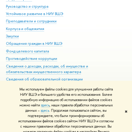
Руководство и структура
Дов
Устойчивое развитие в НИУ ВШЭ
Ол
Преподаватели и сотрудники
При
Корпуса и общежития
Вы
Закупки
При
Обращения граждан в НИУ ВШЭ
Ас
Фонд целевого капитала
До
Противодействие коррупции
Цен
Сведения о доходах, расходах, об имуществе и
Би
обязательствах имущественного характера
Об
Сведения об образовательной организации
Обр
Людям с ограниченными возможностями здоровья
Мы используем файлы cookies для улучшения работы сайта
Единая платежная страница
НИУ ВШЭ и большего удобства его использования. Более
подробную информацию об использовании файлов cookies
Работа в Вышке
можно найти
здесь
, наши правила обработки персональных
данных –
здесь
. Продолжая пользоваться сайтом, вы
✖
Редактору
подтверждаете, что были проинформированы об
© НИУ ВШЭ 1993–2026
Адреса и контакты
Условия использования
использовании файлов cookies сайтом НИУ ВШЭ и согласны
с нашими правилами обработки персональных данных. Вы
материалов
Политика конфиденциальности
Карта сайта
можете отключить файлы cookies в настройках Вашего