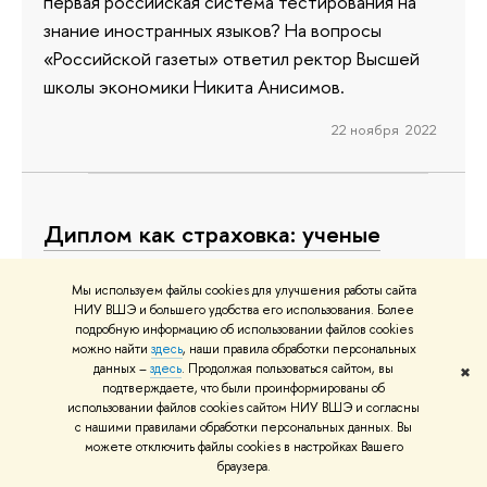
первая российская система тестирования на
знание иностранных языков? На вопросы
«Российской газеты» ответил ректор Высшей
школы экономики Никита Анисимов.
22 ноября 2022
Диплом как страховка: ученые
доказали, что высшее
образование влияет на здоровье
Мы используем файлы cookies для улучшения работы сайта
НИУ ВШЭ и большего удобства его использования. Более
подробную информацию об использовании файлов cookies
Высшее образование является причиной
можно найти
здесь
, наши правила обработки персональных
значимого снижения вероятности заболеваний
данных –
здесь
. Продолжая пользоваться сайтом, вы
✖
подтверждаете, что были проинформированы об
сердца и суставов у людей обоих полов.
использовании файлов cookies сайтом НИУ ВШЭ и согласны
Женщины с высшим образованием значительно
с нашими правилами обработки персональных данных. Вы
можете отключить файлы cookies в настройках Вашего
реже страдают от ожирения. Такие результаты
браузера.
показало исследование Высшей школы