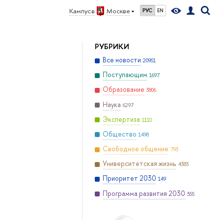
Кампус в
Москве
РУС
EN
РУБРИКИ
Все новости
20951
Поступающим
1697
Образование
3806
Наука
6297
Экспертиза
1110
Общество
1498
Свободное общение
793
Университетская жизнь
4383
Приоритет 2030
149
Программа развития 2030
355