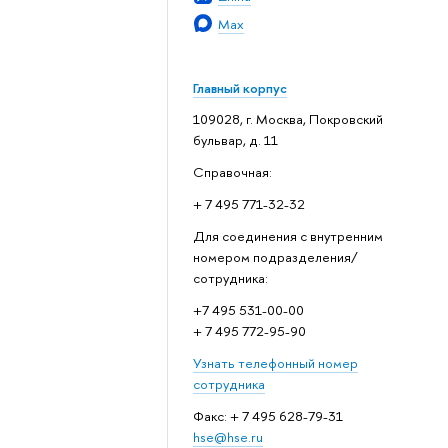
Max
Главный корпус
109028, г. Москва, Покровский
бульвар, д. 11
Справочная:
+ 7 495 771-32-32
Для соединения с внутренним
номером подразделения/
сотрудника:
+7 495 531-00-00
+ 7 495 772-95-90
Узнать телефонный номер
сотрудника
Факс: + 7 495 628-79-31
hse@hse.ru