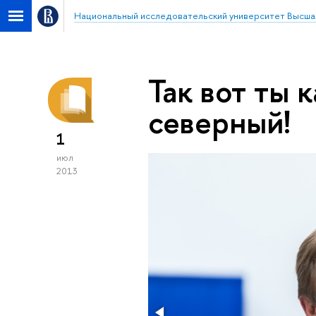
Национальный исследовательский университет Высша
Так вот ты 
северный!
1
июл
2013