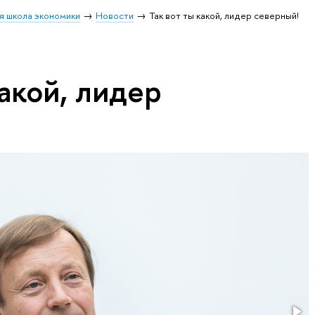
я школа экономики
Новости
Так вот ты какой, лидер северный!
какой, лидер