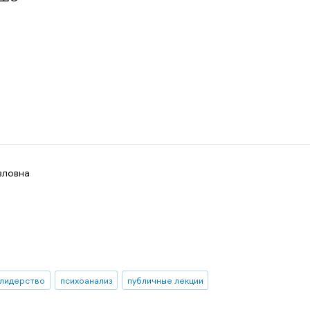
вловна
лидерство
психоанализ
публичные лекции