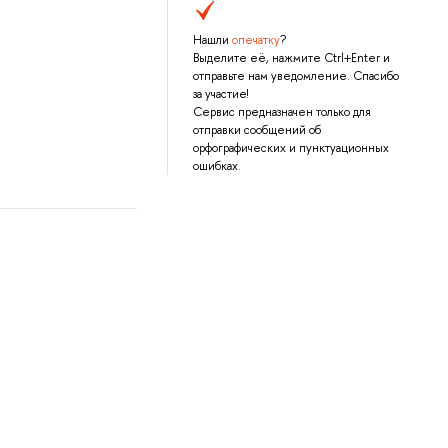
Нашли
опечатку
?
Выделите её, нажмите Ctrl+Enter и
отправьте нам уведомление. Спасибо
за участие!
Сервис предназначен только для
отправки сообщений об
орфографических и пунктуационных
ошибках.