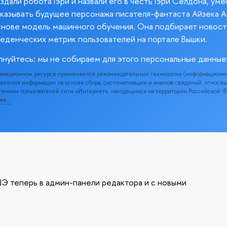
здали робота Гэри и назвали его в честь Гэри Селдона, ум
казывать будущее персонажа писателя-фантаста Айзека А
снове модель машинного обучения. Она подбирает новост
веденческих метрик пользователей на портале Вышки.
лнуйтесь: мы не собираем для этого персональные данные
рмационном ресурсе применяются рекомендательные технологии (информационн
вления информации на основе сбора, систематизации и анализа сведений, относя
ениям пользователей сети «Интернет», находящихся на территории Российской 
нее…
Э теперь в админ-панели редактора и с новыми