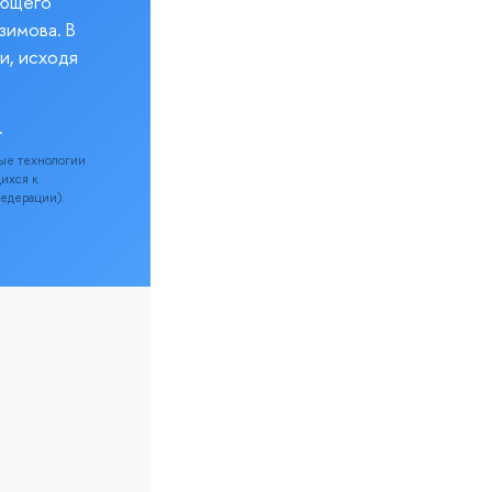
еющего
зимова. В
и, исходя
.
ые технологии
щихся к
Федерации).