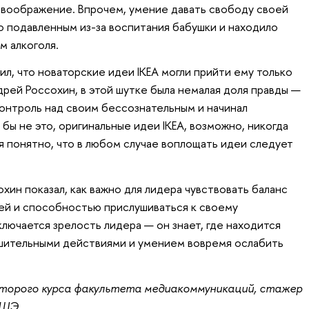
 воображение. Впрочем, умение давать свободу своей
но подавленным из-за воспитания бабушки и находило
м алкоголя.
ил, что новаторские идеи IKEA могли прийти ему только
дрей Россохин, в этой шутке была немалая доля правды —
контроль над своим бессознательным и начинал
 бы не это, оригинальные идеи IKEA, возможно, никогда
тя понятно, что в любом случае воплощать идеи следует
ин показал, как важно для лидера чувствовать баланс
ей и способностью прислушиваться к своему
ключается зрелость лидера — он знает, где находится
шительными действиями и умением вовремя ослабить
второго курса факультета медиакоммуникаций, стажер
ВШЭ