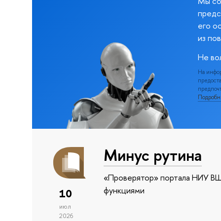
Мы со
предс
его о
из по
Не во
На инфо
предоста
предпочт
Подроб
Минус рутина
«Проверятор» портала НИУ ВШ
функциями
10
июл
2026