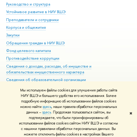
Руководство и структура
Дов
Устойчивое развитие в НИУ ВШЭ
Ол
Преподаватели и сотрудники
При
Корпуса и общежития
Вы
Закупки
При
Обращения граждан в НИУ ВШЭ
Ас
Фонд целевого капитала
До
Противодействие коррупции
Цен
Сведения о доходах, расходах, об имуществе и
Би
обязательствах имущественного характера
Об
Сведения об образовательной организации
Обр
Людям с ограниченными возможностями здоровья
Мы используем файлы cookies для улучшения работы сайта
Единая платежная страница
НИУ ВШЭ и большего удобства его использования. Более
подробную информацию об использовании файлов cookies
Работа в Вышке
можно найти
здесь
, наши правила обработки персональных
данных –
здесь
. Продолжая пользоваться сайтом, вы
✖
Редактору
подтверждаете, что были проинформированы об
© НИУ ВШЭ 1993–2026
Адреса и контакты
Условия использования
использовании файлов cookies сайтом НИУ ВШЭ и согласны
с нашими правилами обработки персональных данных. Вы
материалов
Политика конфиденциальности
Карта сайта
можете отключить файлы cookies в настройках Вашего
Шрифты HSE Sans и HSE Slab разработаны в
Школе дизайна НИУ ВШЭ