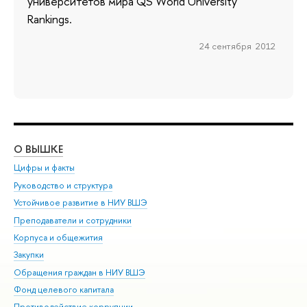
университетов мира QS World University
Rankings.
24 сентября 2012
О ВЫШКЕ
ОБ
Цифры и факты
Ли
Руководство и структура
Дов
Устойчивое развитие в НИУ ВШЭ
Ол
Преподаватели и сотрудники
При
Корпуса и общежития
Вы
Закупки
При
Обращения граждан в НИУ ВШЭ
Ас
Фонд целевого капитала
До
Противодействие коррупции
Цен