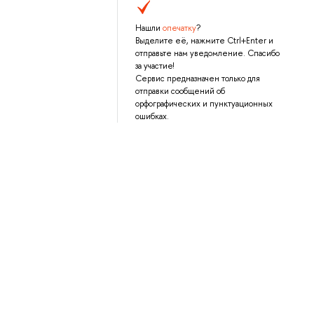
Нашли
опечатку
?
Выделите её, нажмите Ctrl+Enter и
отправьте нам уведомление. Спасибо
за участие!
Сервис предназначен только для
отправки сообщений об
орфографических и пунктуационных
ошибках.