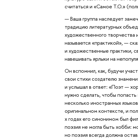
считаться и «Самое Т.О.» (по
— Ваша группа наследует заме
традицию литературных объед
художественного творчества и
называется «практикой», — ска
и художественные практики, св
навешивать ярлыки на непопул
Он вспомнил, как, будучи уча
свои стихи создателю знамен
и услышал в ответ: «Поэт — хо
нужно сделать, чтобы попасть 
несколько иностранных языков
оригинальном контексте, и по
х годах его синонимом был фил
поэзия не могла быть хобби: 
но поэзия всегда должна остав