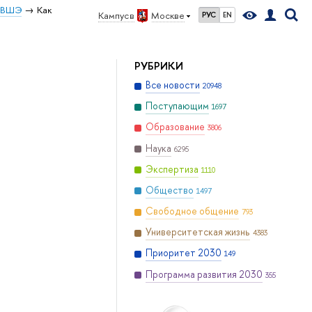
У ВШЭ
Как
Кампус в
Москве
РУС
EN
РУБРИКИ
Все новости
20948
Поступающим
1697
Образование
3806
Наука
6295
Экспертиза
1110
Общество
1497
Свободное общение
793
Университетская жизнь
4383
Приоритет 2030
149
Программа развития 2030
355