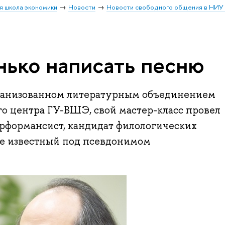
я школа экономики
Новости
Новости свободного общения в НИ
нько написать песню
организованном литературным объединением
го центра ГУ-ВШЭ, свой мастер-класс провел
ерформансист, кандидат филологических
ше известный под псевдонимом