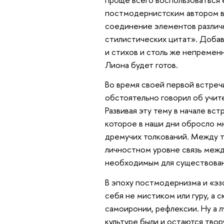
постмодернистским автором в
соединение элементов различн
стилистических цитат». Доба
и стихов и столь же непремен
Лиона будет готов.
Во время своей первой встреч
обстоятельно говорил об учит
Развивая эту тему в начале вст
которое в наши дни обросло м
дремучих толкований. Между те
личностном уровне связь межд
необходимым для существован
В эпоху постмодернизма и «эз
себя не мистиком или гуру, а 
самоиронии, рефлексии. Ну а 
культуре были и остаются твор