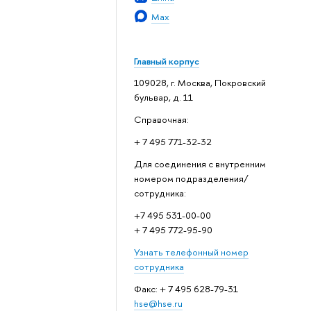
Max
Главный корпус
109028, г. Москва, Покровский
бульвар, д. 11
Справочная:
+ 7 495 771-32-32
Для соединения с внутренним
номером подразделения/
сотрудника:
+7 495 531-00-00
+ 7 495 772-95-90
Узнать телефонный номер
сотрудника
Факс: + 7 495 628-79-31
hse@hse.ru