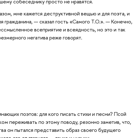
ашему собеседнику просто не нравятся.
азом, мне кажется деструктивной вещью и для поэта, и
для гражданина, — сказал гость «Самого Т.О.». — Конечно,
ессмысленное всеприятие и всеядность, но это и так
резмерного негатива реже говорят.
нающих поэтов: для кого писать стихи и песни? Псой
ом переживать по этому поводу, резонно заметив, что,
тва он пытался представить образ своего будущего
кало его от главного — языка и музыки.