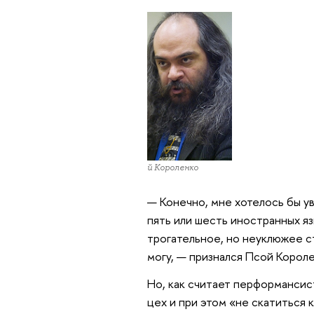
Псой Короленко
— Конечно, мне хотелось бы ув
пять или шесть иностранных яз
трогательное, но неуклюжее ст
могу, — признался Псой Короле
Но, как считает перформансист
цех и при этом «не скатиться 