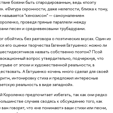
ствие боязни быть спародированным, ведь «поэту
. «Фигура скромности, даже нелепости, близка к тому,
и называется "кенозисом" — самоумалением
Короленко, проведя прямые параллели между
рами песен и средневековыми трубадурами.
ог обойтись без разговора о поэтических вкусах. Один из
ся его оценки творчества Евгения Евтушенко: можно ли
-шестидесятников назвать собственно поэтом? Псой
овокационный вопрос утвердительно, подчеркнув, что
отрыве от эпохи и художественной реальности, в
ествовать. А Евтушенко «очень много сделал для своей
й ритм, интонировку стиха и предложил интересные
ветскую реальность в виде западной».
й Короленко предпочитает избегать, так как они редко
ольшинстве случаев сводясь к обсуждению того, как
е вам говорят, что «не понимают» ваши стихи или песни,