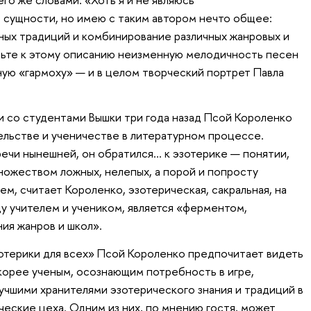
 сущности, но имею с таким автором нечто общее:
ых традиций и комбинирование различных жанровых и
вьте к этому описанию неизменную мелодичность песен
ную «гармоху» — и в целом творческий портрет Павла
и со студентами Вышки три года назад Псой Короленко
ельстве и ученичестве в литературном процессе.
речи нынешней, он обратился... к эзотерике — понятии,
ножеством ложных, нелепых, а порой и попросту
м, считает Короленко, эзотерическая, сакральная, на
у учителем и учеником, является «ферментом,
ия жанров и школ».
отерики для всех» Псой Короленко предпочитает видеть
скорее ученым, осознающим потребность в игре,
лучшими хранителями эзотерического знания и традиций в
ческие цеха. Одним из них, по мнению гостя, может