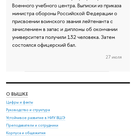
Военного учебного центра. Выписки из приказа
министра обороны Российской Федерации о
присвоении воинского звания лейтенанта с
зачислением в запас и дипломы об окончании
университета получили 132 человека. Затем
состоялся офицерский бал.
27 июля
О ВЫШКЕ
ОБ
Цифры и факты
Ли
Руководство и структура
Дов
Устойчивое развитие в НИУ ВШЭ
Ол
Преподаватели и сотрудники
При
Корпуса и общежития
Вы