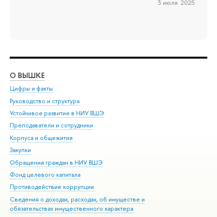
3 июля 2025
О ВЫШКЕ
ОБ
Цифры и факты
Ли
Руководство и структура
Дов
Устойчивое развитие в НИУ ВШЭ
Ол
Преподаватели и сотрудники
При
Корпуса и общежития
Вы
Закупки
При
Обращения граждан в НИУ ВШЭ
Ас
Фонд целевого капитала
До
Противодействие коррупции
Цен
Сведения о доходах, расходах, об имуществе и
Би
обязательствах имущественного характера
Об