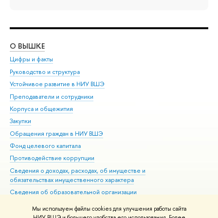
О ВЫШКЕ
ОБ
Цифры и факты
Ли
Руководство и структура
Дов
Устойчивое развитие в НИУ ВШЭ
Ол
Преподаватели и сотрудники
При
Корпуса и общежития
Вы
Закупки
При
Обращения граждан в НИУ ВШЭ
Ас
Фонд целевого капитала
До
Противодействие коррупции
Цен
Сведения о доходах, расходах, об имуществе и
Би
обязательствах имущественного характера
Об
Сведения об образовательной организации
Обр
Людям с ограниченными возможностями здоровья
Мы используем файлы cookies для улучшения работы сайта
Единая платежная страница
НИУ ВШЭ и большего удобства его использования. Более