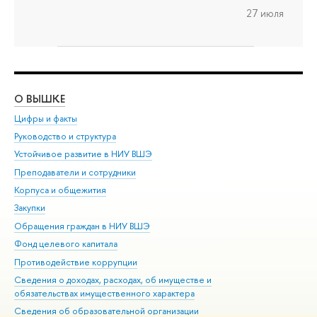
27 июля
О ВЫШКЕ
ОБ
Цифры и факты
Ли
Руководство и структура
Дов
Устойчивое развитие в НИУ ВШЭ
Ол
Преподаватели и сотрудники
При
Корпуса и общежития
Вы
Закупки
При
Обращения граждан в НИУ ВШЭ
Ас
Фонд целевого капитала
До
Противодействие коррупции
Цен
Сведения о доходах, расходах, об имуществе и
Би
обязательствах имущественного характера
Об
Сведения об образовательной организации
Обр