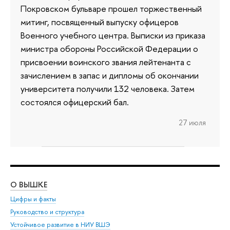
Покровском бульваре прошел торжественный
митинг, посвященный выпуску офицеров
Военного учебного центра. Выписки из приказа
министра обороны Российской Федерации о
присвоении воинского звания лейтенанта с
зачислением в запас и дипломы об окончании
университета получили 132 человека. Затем
состоялся офицерский бал.
27 июля
О ВЫШКЕ
ОБ
Цифры и факты
Ли
Руководство и структура
Дов
Устойчивое развитие в НИУ ВШЭ
Ол